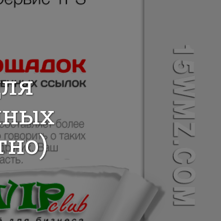
для
нных
тно)