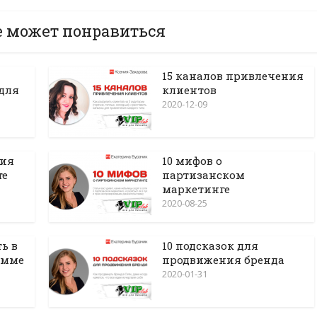
е может понравиться
15 каналов привлечения
 для
клиентов
2020-12-09
ния
10 мифов о
те
партизанском
маркетинге
2020-08-25
ть в
10 подсказок для
амме
продвижения бренда
2020-01-31