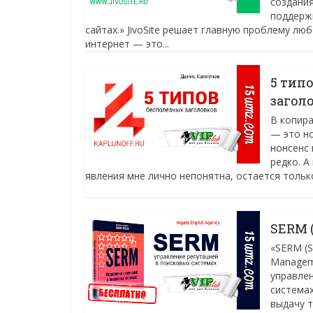
создания
поддерж
сайтах.» JivoSite решает главную проблему лю
интернет — это...
5 тип
загол
В копира
— это но
нонсенс 
редко. А
явления мне лично непонятна, остается только 
SERM 
«SERM (S
Managem
управлен
система
выдачу 