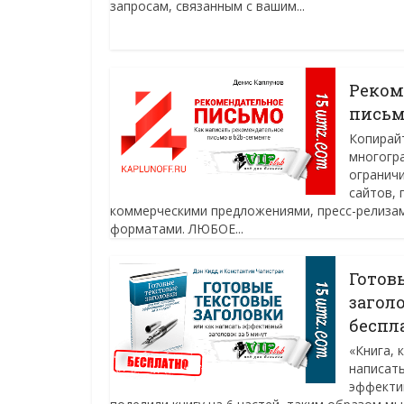
запросам, связанным с вашим...
Реком
пись
Копирай
многогра
огранич
сайтов, 
коммерческими предложениями, пресс-релизам
форматами. ЛЮБОЕ...
Готов
загол
беспл
«Книга,
написат
эффекти