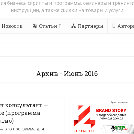
ия бизнеса: скрипты и программы, семинары и тренинги
инструкции, а также скидки на товары и услуги
Новости
Статьи
Партнеры
Автор
Архив - Июнь 2016
н консультант —
ite (программа
атно)
e — это программа для