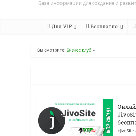
База информации для создания и развит
Для VIP
Бесплатно!
Вы смотрите:
Бизнес клуб
»
Онлай
JivoS
беспл
«JivoSit