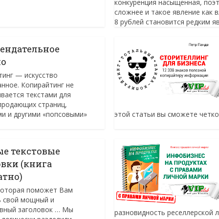
конкуренция насыщенная, поэт
сложнее и такое явление как в
8 рублей становится редким яв
ендательное
мо
тинг — искусство
нное. Копирайтинг не
ивается текстами для
продающих страниц,
и и другими «попсовыми»
этой статьи вы сможете четко 
ые текстовые
овки (книга
атно)
 которая поможет Вам
ь свой мощный и
вный заголовок … Мы
разновидность реселлерской л