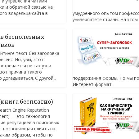
 и управления чатами
ки и обратной связью на
бого владельца сайта в
умудренного опытом профессо
университете страны. На этом 
ов бесполезных
овков
йтинге текст без заголовка
нсенс. Но, увы, этот
встречается не так уж и
 вот причина такого
догадываться. С другой...
поддержания формы. Но мы по
Интернет-формат...
(книга бесплатно)
earch Engine Reputation
ent) — это технология
ие репутацией в поисковых
х, позволяющая влиять на
таким образом, чтобы по