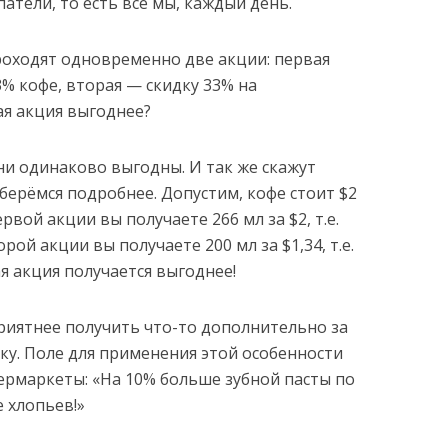
тели, то есть все мы, каждый день.
роходят одновременно две акции: первая
% кофе, вторая — скидку 33% на
ая акция выгоднее?
ни одинаково выгодны. И так же скажут
берёмся подробнее. Допустим, кофе стоит $2
первой акции вы получаете 266 мл за $2, т.е.
орой акции вы получаете 200 мл за $1,34, т.е.
ая акция получается выгоднее!
приятнее получить что-то дополнительно за
дку. Поле для применения этой особенности
ермаркеты: «На 10% больше зубной пасты по
е хлопьев!»