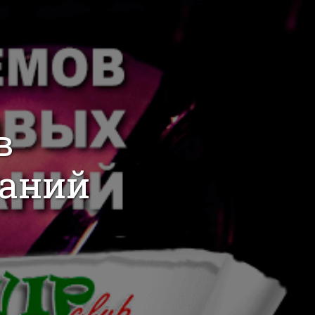
в
аний