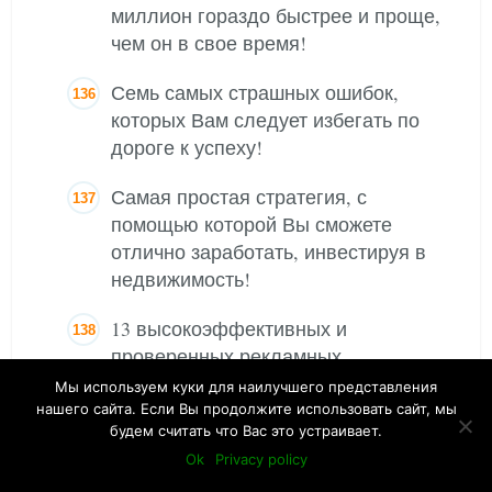
миллион гораздо быстрее и проще,
чем он в свое время!
Семь самых страшных ошибок,
которых Вам следует избегать по
дороге к успеху!
Самая простая стратегия, с
помощью которой Вы сможете
отлично заработать, инвестируя в
недвижимость!
13 высокоэффективных и
проверенных рекламных
объявлений, которые после
Мы используем куки для наилучшего представления
публикации в газетах от Вашего
нашего сайта. Если Вы продолжите использовать сайт, мы
будем считать что Вас это устраивает.
имени приведут к Вам толпы
Ok
Privacy policy
голодных покупателей!