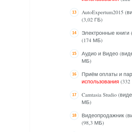
AutoExpertum2015 (в
(3,02 ГБ)
Электронные книги 
(174 МБ)
Аудио и Видео (вид
МБ)
Приём оплаты и пар
использования
(332
Camtasia Studio (вид
МБ)
Видеопродажник (в
(98,3 МБ)