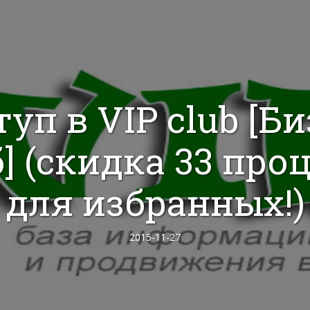
уп в VIP club [Б
] (скидка 33 про
для избранных!)
2015-11-27