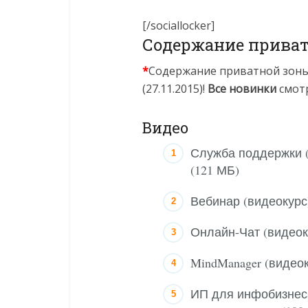
[/sociallocker]
Содержание приват
*
Содержание приватной зоны
(27.11.2015)!
Все новинки
смотр
Видео
Служба поддержки 
(121 МБ)
Вебинар (видеокур
Онлайн-Чат (видео
MindManager (видео
ИП для инфобизнеса