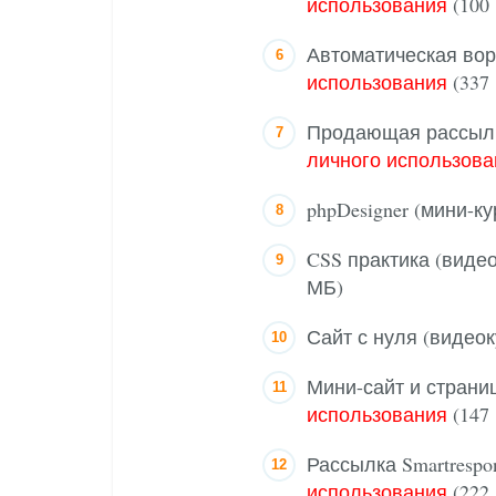
использования
(100
Автоматическая вор
использования
(337
Продающая рассылка
личного использова
phpDesigner (мини-к
CSS практика (виде
МБ)
Сайт с нуля (видео
Мини-сайт и страни
использования
(147
Рассылка Smartrespo
использования
(222