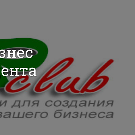
изнес
цента