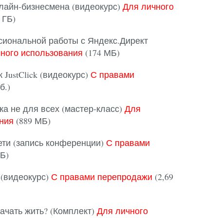
айн-бизнесмена (видеокурс)
Для личного
 ГБ)
иональной работы с Яндекс.Директ
ного использования
(174 МБ)
JustClick (видеокурс)
С правами
б.)
 не для всех (мастер-класс)
Для
ния
(889 МБ)
ети (запись конференции)
С правами
ГБ)
 (видеокурс)
С правами перепродажи
(2,69
начать жить? (Комплект)
Для личного