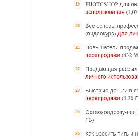
PHOTOSHOP для онл
использования
(1,07
Все основы професс
(видеокурс)
Для лич
Повышатели продаж 
перепродажи
(432 М
Продающая рассылка
личного использова
Быстрые деньги в с
перепродажи
(4,30 
Остеохондрозу-нет!
ГБ)
Как бросить пить и 