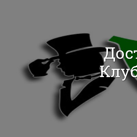
Дост
Клуб