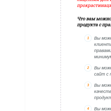
прокрастинаци
Что вам можно
продукта с пр
Вы мож
клиент
правами
минимум
Вы мож
сайт с
Вы мож
качеств
продук
Вы мож