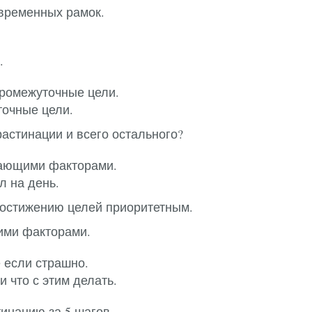
временных рамок.
.
промежуточные цели.
точные цели.
растинации и всего остального?
кающими факторами.
л на день.
достижению целей приоритетным.
ими факторами.
 если страшно.
 что с этим делать.
инацию за 5 шагов.