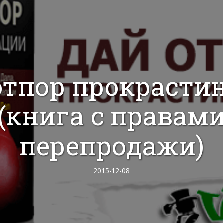
отпор прокрасти
(книга с правам
перепродажи)
2015-12-08