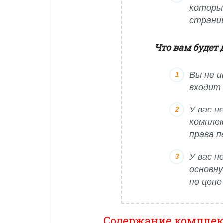
которы
страни
Что вам будет 
Вы не и
входит 
У вас н
комплек
права п
У вас н
основну
по цене
Содержание комплек