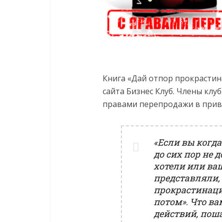
Книга «Дай отпор прокрастин
сайта Бизнес Клуб. Члены клу
правами перепродажи в прива
«Если вы когд
до сих пор не 
хотели или ваш
представляли, 
прокрастинаци
потом». Что ва
действий, поша