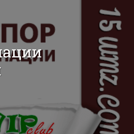
нации
и