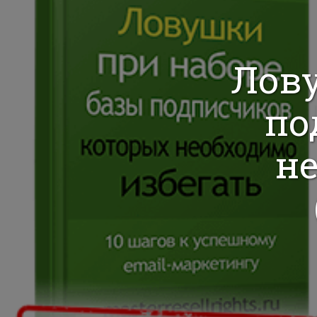
Лову
по
н