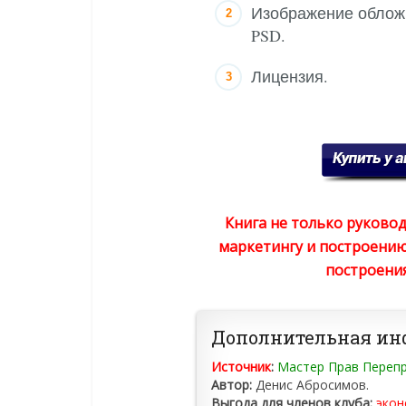
Изображение обложк
PSD.
Лицензия.
Книга не только руковод
маркетингу и построению
построения
Дополнительная и
Источник
:
Мастер Прав Переп
Автор:
Денис Абросимов.
Выгода для членов клуба:
экон