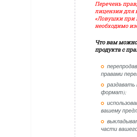
Перечень прав,
лицензии для 
«Ловушки при 
необходимо изб
Что вам можно
продукта с пр
перепродав
правами пере
раздавать 
формат);
использова
вашему пред
выкладыва
части вашего