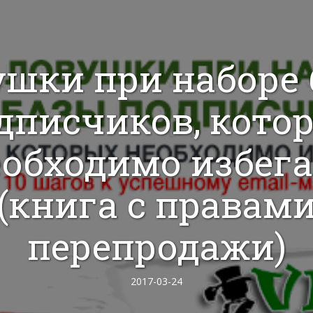
шки при наборе
дписчиков, кото
еобходимо избега
(книга с правам
перепродажи)
2017-03-24