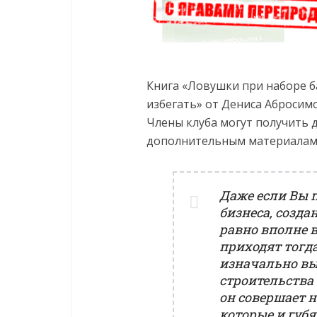
Книга «Ловушки при наборе 
избегать» от Дениса Абросимо
Члены клуба могут получить 
дополнительным материалам 
Даже если Вы 
бизнеса, созда
равно вполне 
приходят тогд
изначально вы
строительства 
он совершает 
которые и губя