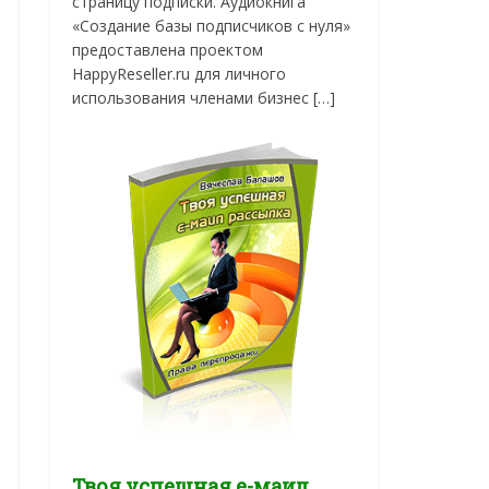
страницу подписки. Аудиокнига
«Создание базы подписчиков с нуля»
предоставлена проектом
HappyReseller.ru для личного
использования членами бизнес […]
Твоя успешная е-маил