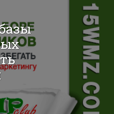
 базы
рых
ть
и