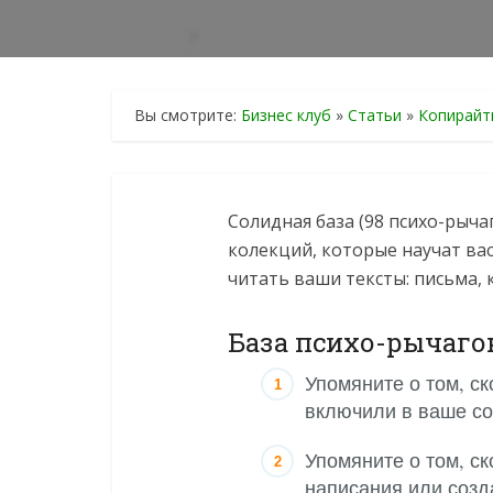
Вы смотрите:
Бизнес клуб
»
Статьи
»
Копирайт
Солидная база (98 психо-рыч
колекций, которые научат ва
читать ваши тексты: письма, 
База психо-рычаго
Упомяните о том, с
включили в ваше с
Упомяните о том, с
написания или созда