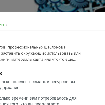
инг
»
агов) профессиональных шаблонов и
с заставить окружающих использовать или
книги, материалы сайта или что-то еще…
в
колько полезных ссылок и ресурсов вы
одержание.
колько времени вам потребовалось для
ния того, что вы предлагаете.