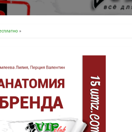
есплатно
»