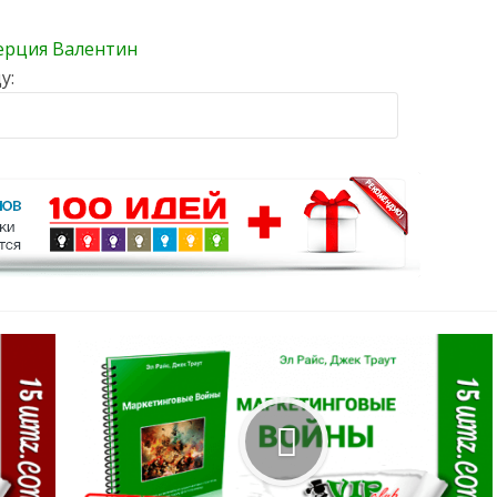
ерция Валентин
у: