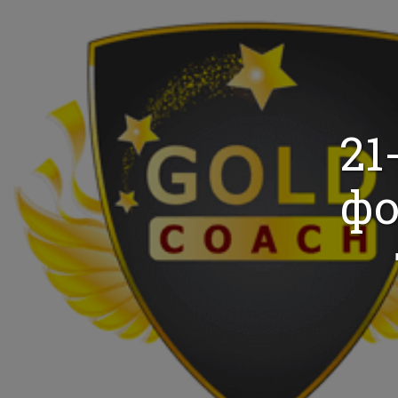
21
фо