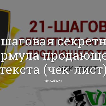
-шаговая секрет
рмула продающ
текста (чек-лист
2016-03-29