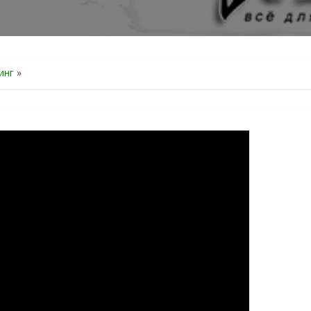
инг
»