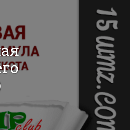
ная
его
)