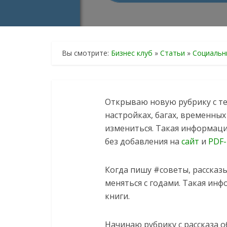
Вы смотрите:
Бизнес клуб
»
Статьи
»
Социальн
Открываю новую рубрику с те
настройках, багах, временных
измениться. Такая информаци
без добавления на
сайт
и
PDF-
Когда пишу #советы, рассказы
меняться с годами. Такая инф
книги.
Начинаю рубрику с рассказа о