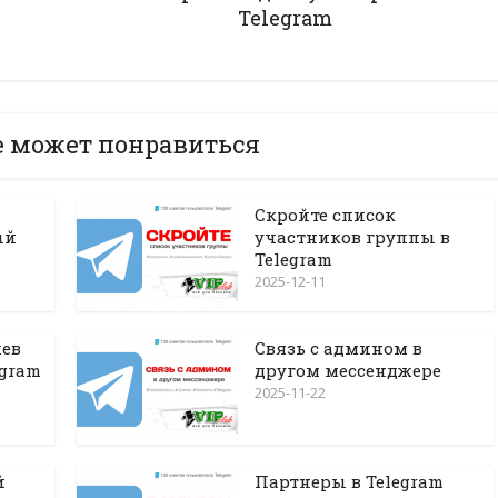
Telegram
е может понравиться
Скройте список
ый
участников группы в
Telegram
2025-12-11
ев
Связь с админом в
egram
другом мессенджере
2025-11-22
й
Партнеры в Telegram