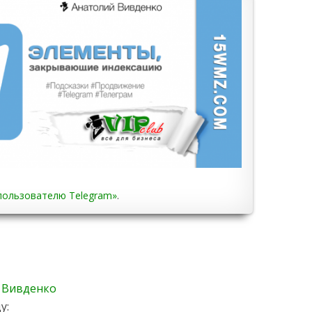
 пользователю Telegram»
.
 Вивденко
у: