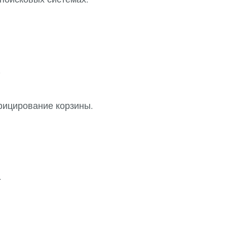
.
фицирование корзины.
.