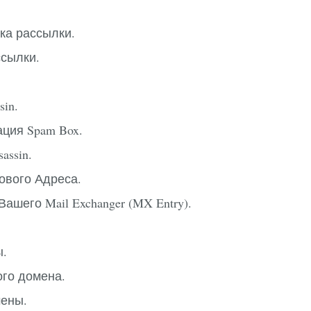
ка рассылки.
сылки.
sin.
ация Spam Box.
assin.
ового Адреса.
ашего Mail Exchanger (MX Entry).
.
го домена.
ены.