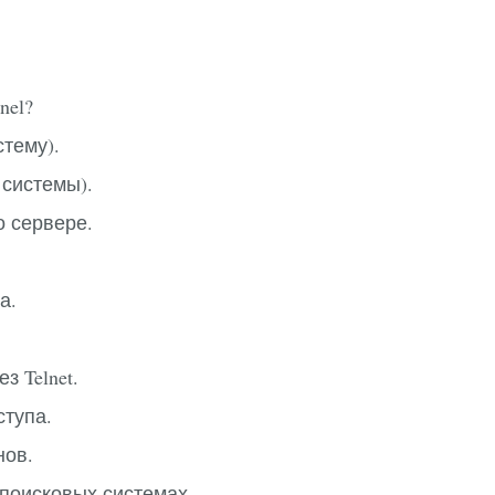
nel?
стему).
 системы).
 сервере.
а.
ез Telnet.
ступа.
нов.
 поисковых системах.