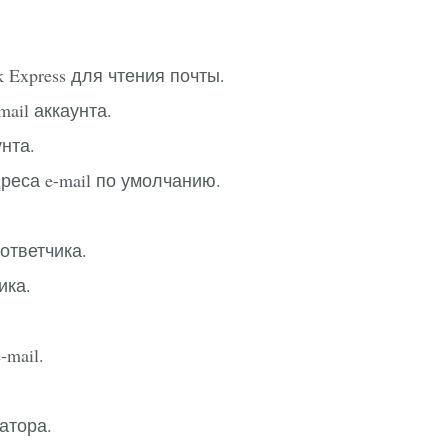
 Express для чтения почты.
ail аккаунта.
унта.
реса e-mail по умолчанию.
ответчика.
ика.
mail.
атора.