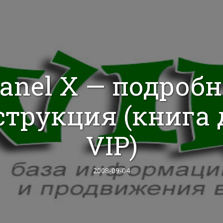
anel X — подроб
струкция (книга 
VIP)
2008-09-04