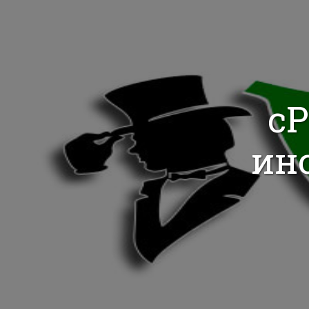
cP
ин