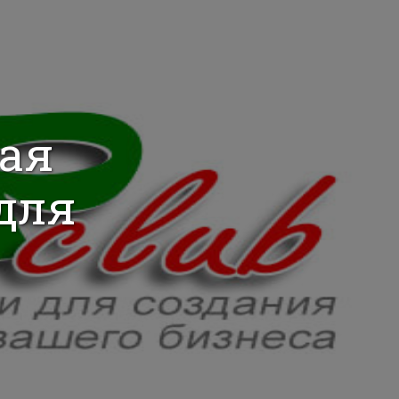
ная
для