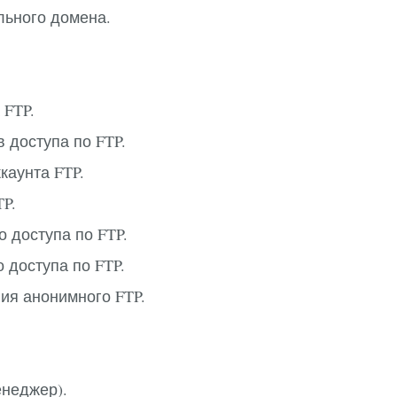
льного домена.
 FTP.
 доступа по FTP.
каунта FTP.
P.
 доступа по FTP.
 доступа по FTP.
ия анонимного FTP.
енеджер).