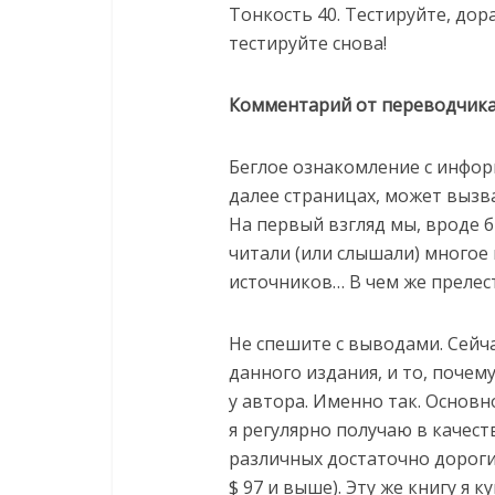
Тонкость 40. Тестируйте, дор
тестируйте снова!
Комментарий от переводчика
Беглое ознакомление с инфо
далее страницах, может вызв
На первый взгляд мы, вроде бы
читали (или слышали) многое
источников… В чем же прелес
Не спешите с выводами. Сейча
данного издания, и то, почему 
у автора. Именно так. Основ
я регулярно получаю в качест
различных достаточно дорог
$ 97 и выше). Эту же книгу я 