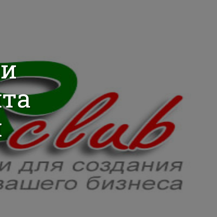
ии
йта
и