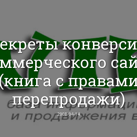
екреты конверс
ммерческого са
(книга с правам
перепродажи)
2008-04-14