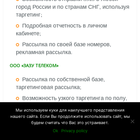
город России и по странам СНГ, используя
таргетинг;
Подробная отчетность в личном
кабинете;
Рассылка по своей базе номеров,
рекламная рассылка.
ООО «ЗАЗУ ТЕЛЕКОМ»
Рассылка по собственной базе,
таргетинговая рассылка;
Возможность узкого таргетинга по полу,
возрасту, географии, мобильным
Мы используем куки для наилучшего представления
операторам, расходам на мобильную
нашего сайта. Если Вы продолжите использовать сайт, мы
связь и интересам;
будем считать что Вас это устраивает.
Ok
Privacy policy
Юридическая поддержка клиентов;