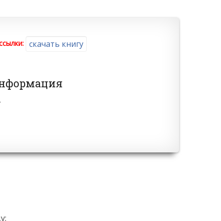
ссылки:
скачать книгу
информация
.
у: