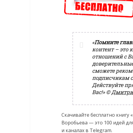
«
Помните глав
контент – это
отношений с В
доверительные
сможете реком
подписчикам с
Действуйте пря
Вас!»
©
Дмитри
Скачивайте бесплатно книгу 
Воробьева — это 100 идей для
и каналах в Telegram.