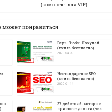
(комплект для VIP)
е может понравиться
Верь. Люби. Покупай.
(книга бесплатно)
2020-04-09
ек-
Нестандартное SEO
(книга бесплатно)
2020-01-14
нов
27 действий, которые
)
приносят деньги (чек-