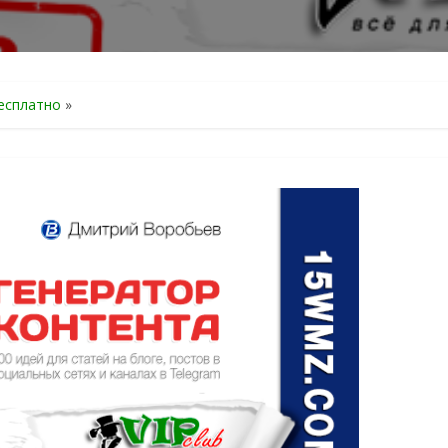
есплатно
»