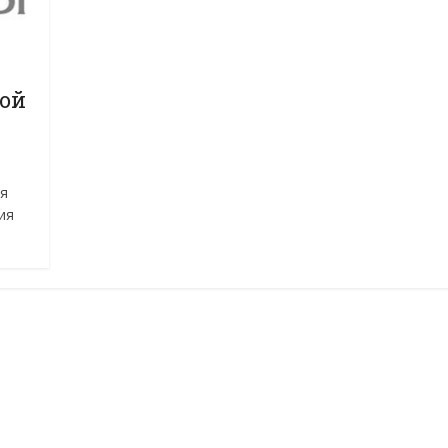
ной
я
ия