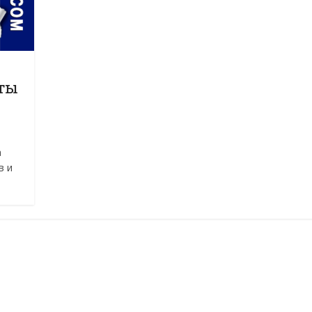
сты
а
в и