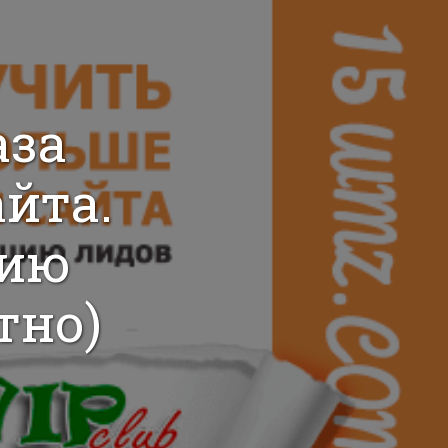
аза
айта.
цию
тно)