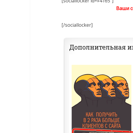
[sociallocker id=»4165″]
Ваши с
[/sociallocker]
Дополнительная 