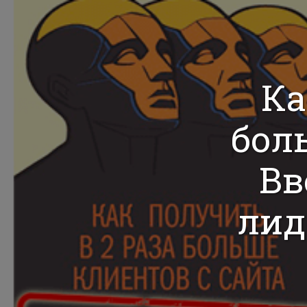
Ка
боль
Вв
лид