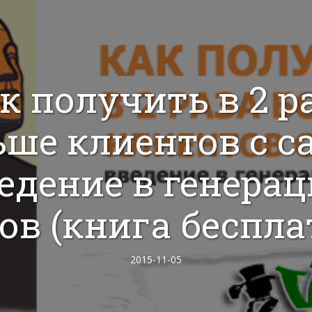
к получить в 2 р
ше клиентов с с
едение в генера
ов (книга беспла
2015-11-05