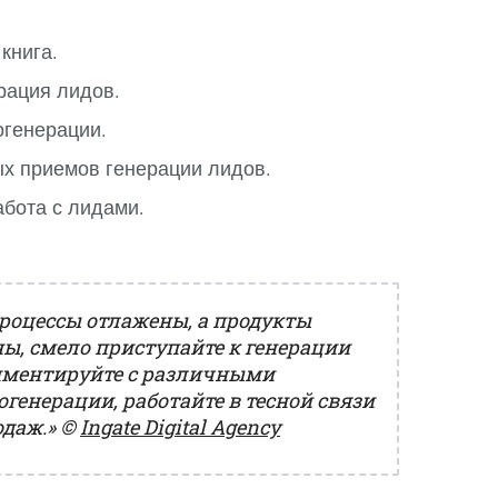
книга.
ерация лидов.
огенерации.
ых приемов генерации лидов.
абота с лидами.
процессы отлажены, а продукты
ы, смело приступайте к генерации
иментируйте с различными
генерации, работайте в тесной связи
одаж.»
©
Ingate Digital Agency