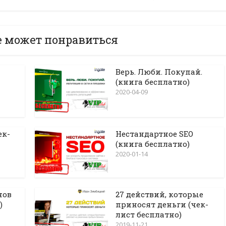
е может понравиться
Верь. Люби. Покупай.
(книга бесплатно)
2020-04-09
ек-
Нестандартное SEO
(книга бесплатно)
2020-01-14
нов
27 действий, которые
)
приносят деньги (чек-
лист бесплатно)
2019-11-21