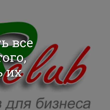
ь все
ого,
 их