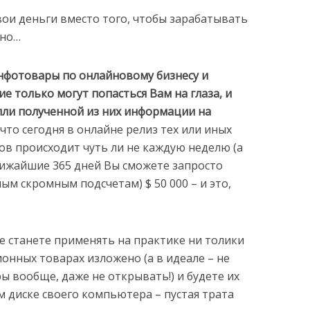
вои деньги вместо того, чтобы зарабатывать
жно…
инфотовары по онлайновому бизнесу и
кие только могут попасться Вам на глаза, и
пли полученной из них информации на
что сегодня в онлайне релиз тех или иных
ов происходит чуть ли не каждую неделю (а
 ближайшие 365 дней Вы сможете запросто
мым скромным подсчетам) $ 50 000 – и это,
не станете применять на практике ни толики
ионных товарах изложено (а в идеале – не
ры вообще, даже не открывать!) и будете их
м диске своего компьютера – пустая трата