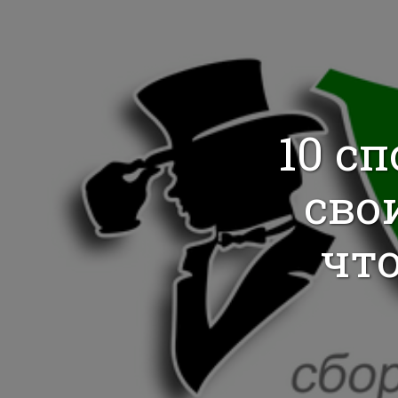
10 с
сво
чт