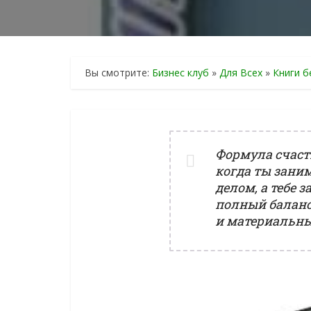
Вы смотрите:
Бизнес клуб
»
Для Всех
»
Книги б
Формула счаст
когда ты зан
делом, а тебе з
полный балан
и материальн