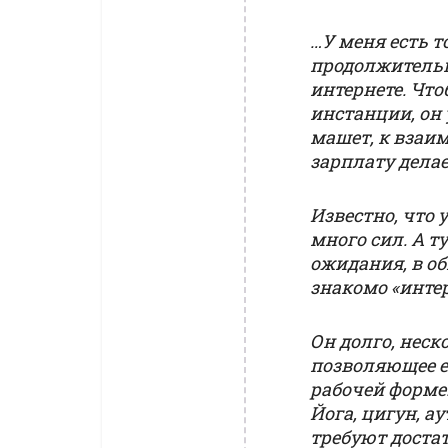
…У меня есть 
продолжительн
интернете. Чт
инстанции, он
машет, к взаим
зарплату делае
Известно, что 
много сил. А т
ожидания, в об
знакомо «инте
Он долго, неск
позволяющее е
рабочей форме.
Йога, цигун, а
требуют доста