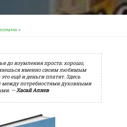
есплатно
»
ья до изумления проста: хорошо,
имаешься именно своим любимым
а это ещё и деньги платят. Здесь
с между потребностями духовными
ыми. —
Хасай Алиев