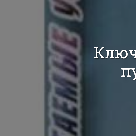
Ключ
п