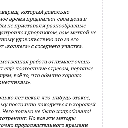
товарищ, который довольно
ое время продвигает свои дела в
обы не приставали разнообразные
 устроился дворником, сам метлой не
ному удовольствию это за его
т «коллега» с соседнего участка.
умственная работа отнимает очень
ут ещё постоянные стрессы, нервные
щем, всё то, что обычно хорошо
рнетчикам».
олько лет искал что-нибудь этакое,
му постоянно находиться в хорошей
 Чего только не было испробовано!
утотренинг. Но все эти методы
точно продолжительного времени