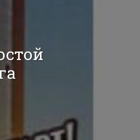
остой
га