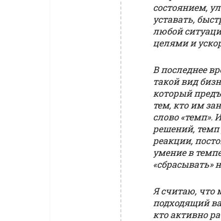
состоянием, у
уставать, быс
любой ситуаци
целями и уско
В последнее в
такой вид бизн
который предъ
тем, кто им за
слово «темп».
решений, темп
реакции, пост
умение в темпе
«сбрасывать» 
Я считаю, что 
подходящий ва
кто активно ра