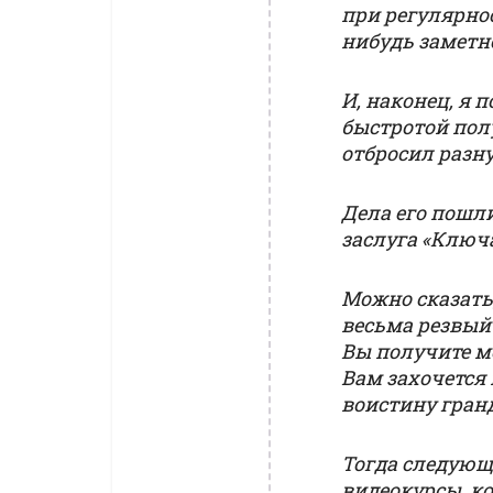
при регулярно
нибудь заметно
И, наконец, я 
быстротой пол
отбросил разн
Дела его пошли
заслуга «Ключ
Можно сказать,
весьма резвый 
Вы получите м
Вам захочется 
воистину гранд
Тогда следующ
видеокурсы, к