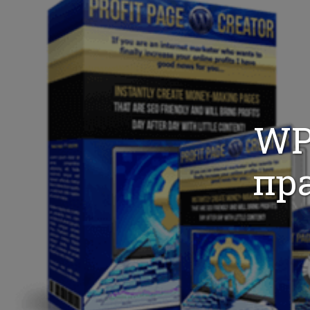
WP 
пр