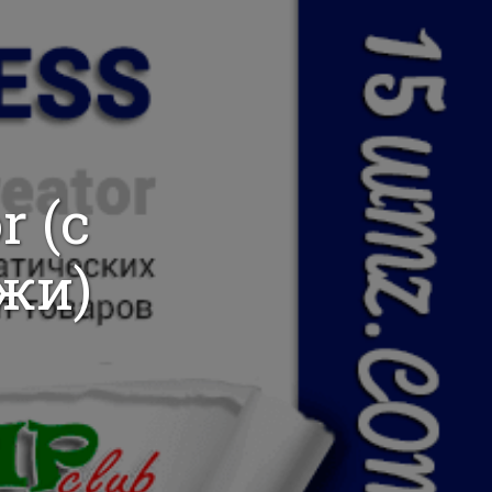
r (с
жи)